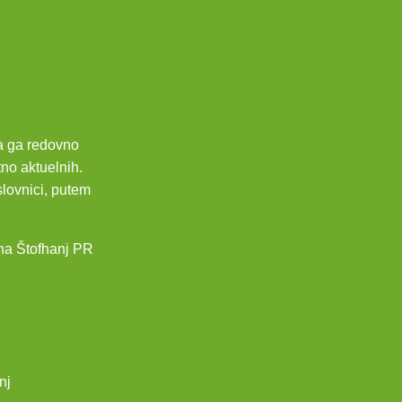
da ga redovno
tno aktuelnih.
slovnici, putem
na Štofhanj PR
nj