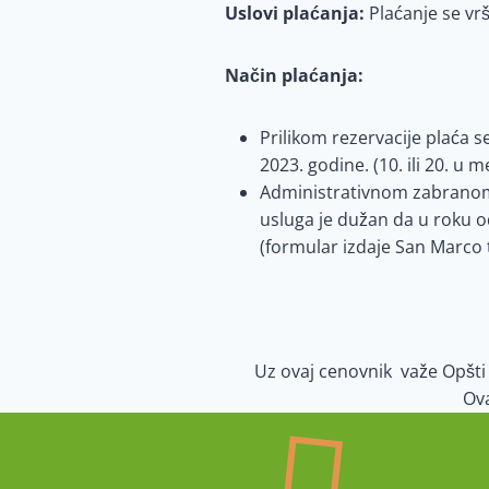
Uslovi plaćanja:
Plaćanje se vr
Način plaćanja:
Prilikom rezervacije plaća 
2023. godine. (10. ili 20. u 
Administrativnom zabranom 3
usluga je dužan da u roku o
(formular izdaje San Marco t
Uz ovaj cenovnik va
ž
e Opšti
Ova