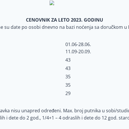
CENOVNIK ZA LETO 2023. GODINU
e su date po osobi dnevno na bazi noćenja sa doručkom u
01.06-28.06.
11.09-20.09.
43
43
35
35
29
ravka nisu unapred određeni.
Max. broj putnika u sobi/studiu
ih i dete do 2 god., 1/4+1 – 4 odraslih i dete do 12 god. staro