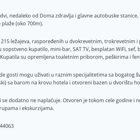
dvi, nedaleko od Doma zdravlja i glavne autobuske stanice,
 plaže (oko 700m).
 215 ležajeva, raspoređenih u dvokrevetnim, trokrevetnim 
 sopstveno kupatilo, mini-bar, SAT TV, besplatan WiFi, sef, b
Kupatila su opremljena toaletnim priborom, peškirima i fe
de gosti mogu uživati u raznim specijalitetima sa bogatog š
ki) sa barom na krovu hotela i otvoreni bazen u dvorištu ho
ji se dodatno ne naplaćuje. Otvoren je tokom cele godine i 
grupama i ekskurzijama.
844063