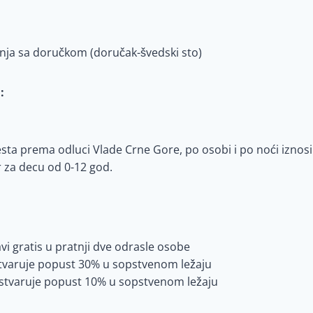
enja sa doručkom (doručak-švedski sto)
:
esta prema odluci Vlade Crne Gore,
po osobi i po noći iznosi
r za decu od 0-12 god.
vi gratis u pratnji dve odrasle osobe
stvaruje popust 30% u sopstvenom ležaju
 ostvaruje popust 10% u sopstvenom ležaju