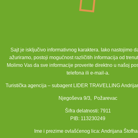
Sajt je isključivo informativnog karaktera. Iako nastojimo 
ažuriramo, postoji mogućnost različitih informacija od trenu
Molimo Vas da sve informacije proverite direktno u našoj po
telefona ili e-mail-a.
Turistička agencija – subagent LIDER TRAVELLING Andrija
Njegoševa 9/3, Požarevac
Šifra delatnosti: 7911
PIB: 113230249
Ime i prezime ovlašćenog lica: Andrijana Štofha