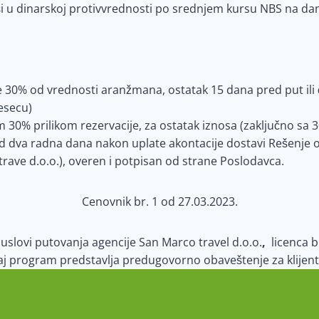
ši u dinarskoj protivvrednosti po srednjem kursu NBS na dan
se 30% od vrednosti aranžmana, ostatak 15 dana pred put il
mesecu)
0% prilikom rezervacije, za ostatak iznosa (zaključno sa 30
d dva radna dana nakon uplate akontacije dostavi Rešenje o
rave d.o.o.),
overen i potpisan od strane Poslodavca.
Cenovnik br. 1 od 27.03.2023.
 uslovi putovanja agencije San Marco travel d.o.o.
,
li
cenca b
j program predstavlja predugovorno obaveštenje za klije