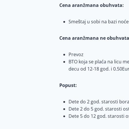
Cena aranžmana obuhvata:
Smeštaj u sobi na bazi noć
Cena aranžmana ne obuhvata
Prevoz
BTO koja se pla
ća na licu m
decu od 12-18 god. i 0.50Eu
Popust:
Dete do 2 god. starosti bora
Dete 2 do 5 god. starosti o
Dete 5 do 12 god. starosti