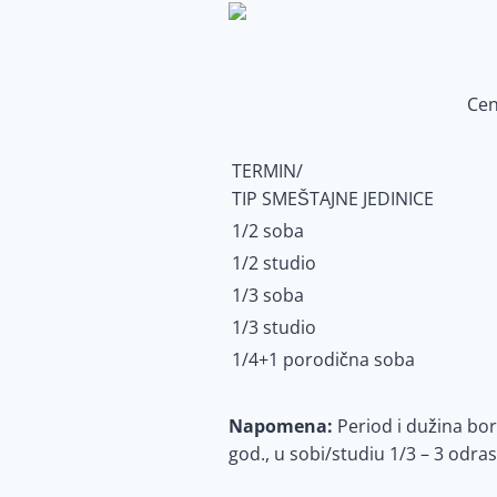
Cen
TERMIN/
TIP SMEŠTAJNE JEDINICE
1/2 soba
1/2 studio
1/3 soba
1/3 studio
1/4+1 porodična soba
Napomena:
Period i dužina bo
god., u sobi/studiu 1/3 – 3 odrasl