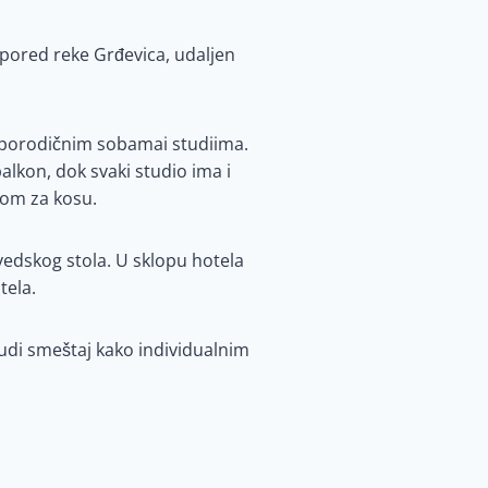
 pored reke Grđevica, udaljen
i porodičnim sobamai studiima.
alkon, dok svaki studio ima i
nom za kosu.
vedskog stola. U sklopu hotela
tela.
nudi smeštaj kako individualnim