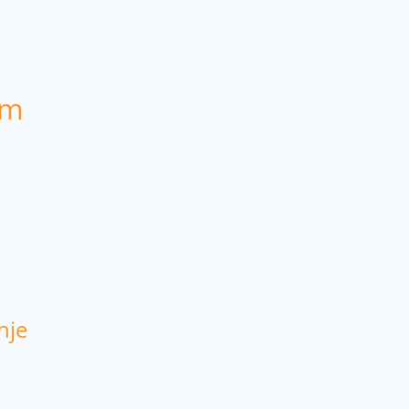
om
nje