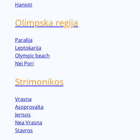
Hanioti
Olimpska regija
Paralija
Leptokarija
Olympic beach
Nei Pori
Strimonikos
Vrasna
Asoprovalta
Jerisos
Nea Vrasna
Stavros