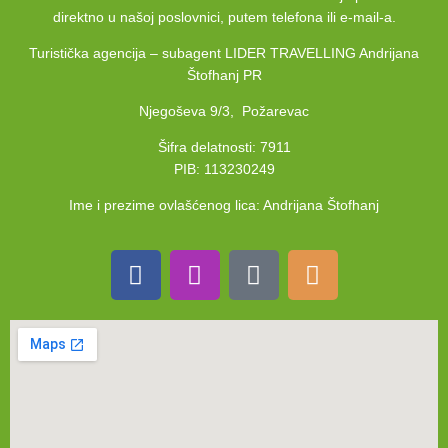
direktno u našoj poslovnici, putem telefona ili e-mail-a.
Turistička agencija – subagent LIDER TRAVELLING Andrijana
Štofhanj PR
Njegoševa 9/3, Požarevac
Šifra delatnosti: 7911
PIB: 113230249
Ime i prezime ovlašćenog lica: Andrijana Štofhanj