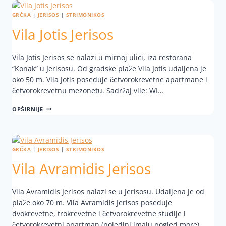
GRČKA
|
JERISOS
|
STRIMONIKOS
Vila Jotis Jerisos
Vila Jotis Jerisos se nalazi u mirnoj ulici, iza restorana
“Konak” u Jerisosu. Od gradske plaže Vila Jotis udaljena je
oko 50 m. Vila Jotis poseduje četvorokrevetne apartmane i
četvorokrevetnu mezonetu. Sadržaj vile: WI…
OPŠIRNIJE
GRČKA
|
JERISOS
|
STRIMONIKOS
Vila Avramidis Jerisos
Vila Avramidis Jerisos nalazi se u Jerisosu. Udaljena je od
plaže oko 70 m. Vila Avramidis Jerisos poseduje
dvokrevetne, trokrevetne i četvorokrevetne studije i
četvorokrevetni apartman (pojedini imaju pogled more).