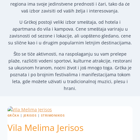
regiona ima svoje jedinstvene prednosti i čari, tako da će
vaš izbor zavisiti od vaših želja i interesovanja.
U Grčkoj postoji veliki izbor smeštaja, od hotela i
apartmana do vila i kampova. Cene smeštaja variraju u
zavisnosti od sezone i lokacije, ali uopšteno gledano, cene
su slične kao i u drugim popularnim letnjim destinacijama.
Što se tiče aktivnosti, na raspolaganju su vam prelepe
plaže, različiti vodeni sportovi, kulturne atrakcije, restorani
sa ukusnom hranom, noćni život i još mnogo toga. Grčka je
poznata i po brojnim festivalima i manifestacijama tokom
leta, gde možete uživati u tradicionalnoj muzici, plesu i
hrani.
GRČKA
|
JERISOS
|
STRIMONIKOS
Vila Melima Jerisos