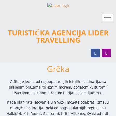
TURISTIČKA AGENCIJA LIDER
TRAVELLING
Grčka
Grčka je jedna od najpopularnijih letnjih destinacija, sa
prelepim plažama, tirkiznim morem, bogatom kulturom i
istorijom, ukusnom hranom i prijateljskim ljudima.
Kada planirate letovanje u Grčkoj, možete odabrati između
mnogih destinacija. Neki od najpopularnijih regiona su
Halkidiki, Krf, Rodos, Santorini, Krit i Mikonos. Svaki od ovih