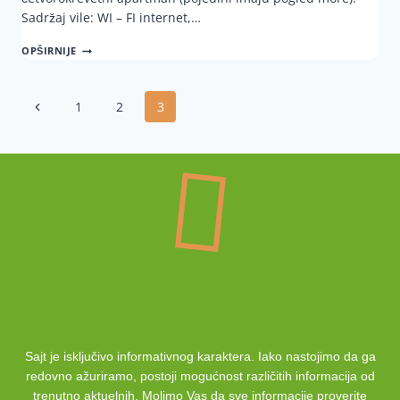
Sadržaj vile: WI – FI internet,…
OPŠIRNIJE
1
2
3
Sajt je isključivo informativnog karaktera. Iako nastojimo da ga
redovno ažuriramo, postoji mogućnost različitih informacija od
trenutno aktuelnih. Molimo Vas da sve informacije proverite