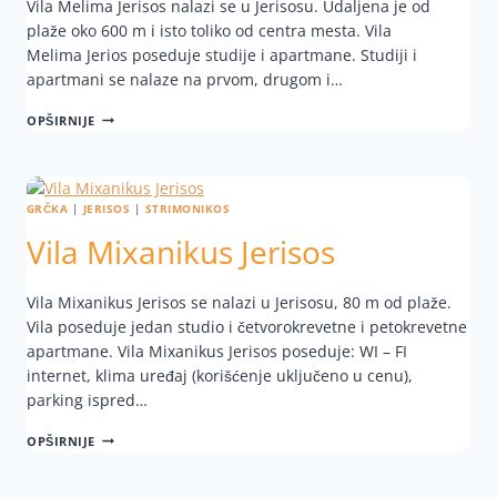
Vila Melima Jerisos nalazi se u Jerisosu. Udaljena je od
plaže oko 600 m i isto toliko od centra mesta. Vila
Melima Jerios poseduje studije i apartmane. Studiji i
apartmani se nalaze na prvom, drugom i…
OPŠIRNIJE
GRČKA
|
JERISOS
|
STRIMONIKOS
Vila Mixanikus Jerisos
Vila Mixanikus Jerisos se nalazi u Jerisosu, 80 m od plaže.
Vila poseduje jedan studio i četvorokrevetne i petokrevetne
apartmane. Vila Mixanikus Jerisos poseduje: WI – FI
internet, klima uređaj (korišćenje uključeno u cenu),
parking ispred…
OPŠIRNIJE