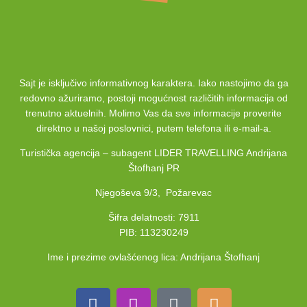
Sajt je isključivo informativnog karaktera. Iako nastojimo da ga
redovno ažuriramo, postoji mogućnost različitih informacija od
trenutno aktuelnih. Molimo Vas da sve informacije proverite
direktno u našoj poslovnici, putem telefona ili e-mail-a.
Turistička agencija – subagent LIDER TRAVELLING Andrijana
Štofhanj PR
Njegoševa 9/3, Požarevac
Šifra delatnosti: 7911
PIB: 113230249
Ime i prezime ovlašćenog lica: Andrijana Štofhanj