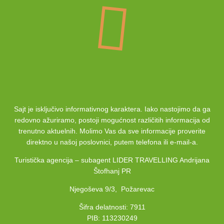
Sajt je isključivo informativnog karaktera. Iako nastojimo da ga
redovno ažuriramo, postoji mogućnost različitih informacija od
trenutno aktuelnih. Molimo Vas da sve informacije proverite
direktno u našoj poslovnici, putem telefona ili e-mail-a.
Turistička agencija – subagent LIDER TRAVELLING Andrijana
Štofhanj PR
Njegoševa 9/3, Požarevac
Šifra delatnosti: 7911
PIB: 113230249