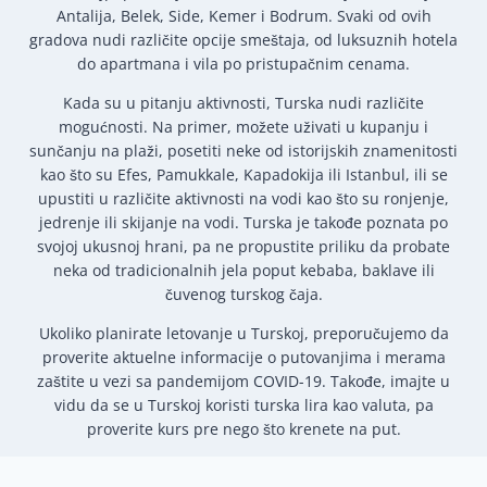
Antalija, Belek, Side, Kemer i Bodrum. Svaki od ovih
gradova nudi različite opcije smeštaja, od luksuznih hotela
do apartmana i vila po pristupačnim cenama.
Kada su u pitanju aktivnosti, Turska nudi različite
mogućnosti. Na primer, možete uživati u kupanju i
sunčanju na plaži, posetiti neke od istorijskih znamenitosti
kao što su Efes, Pamukkale, Kapadokija ili Istanbul, ili se
upustiti u različite aktivnosti na vodi kao što su ronjenje,
jedrenje ili skijanje na vodi. Turska je takođe poznata po
svojoj ukusnoj hrani, pa ne propustite priliku da probate
neka od tradicionalnih jela poput kebaba, baklave ili
čuvenog turskog čaja.
Ukoliko planirate letovanje u Turskoj, preporučujemo da
proverite aktuelne informacije o putovanjima i merama
zaštite u vezi sa pandemijom COVID-19. Takođe, imajte u
vidu da se u Turskoj koristi turska lira kao valuta, pa
proverite kurs pre nego što krenete na put.