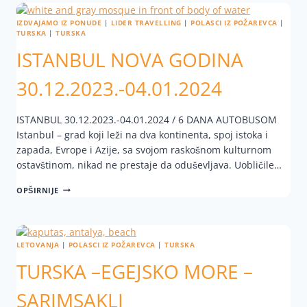
IZDVAJAMO IZ PONUDE
|
LIDER TRAVELLING
|
POLASCI IZ POŽAREVCA
|
TURSKA
|
TURSKA
ISTANBUL NOVA GODINA
30.12.2023.-04.01.2024
ISTANBUL 30.12.2023.-04.01.2024 / 6 DANA AUTOBUSOM
Istanbul – grad koji leži na dva kontinenta, spoj istoka i
zapada, Evrope i Azije, sa svojom raskošnom kulturnom
ostavštinom, nikad ne prestaje da oduševljava. Uobličile…
OPŠIRNIJE
LETOVANJA
|
POLASCI IZ POŽAREVCA
|
TURSKA
TURSKA –EGEJSKO MORE –
SARIMSAKLI