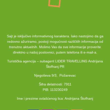
Sajt je isključivo informativnog karaktera. Iako nastojimo da ga
redovno ažuriramo, postoji mogućnost različitih informacija od
trenutno aktuelnih. Molimo Vas da sve informacije proverite
direktno u našoj poslovnici, putem telefona ili e-mail-a.
Turistička agencija – subagent LIDER TRAVELLING Andrijana
Štofhanj PR
Njegoševa 9/3, Požarevac
Šifra delatnosti: 7911
PIB: 113230249
Ime i prezime ovlašćenog lica: Andrijana Štofhanj