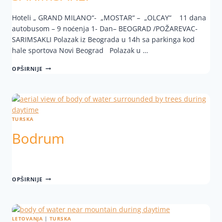
Hoteli „ GRAND MILANO“- „MOSTAR“ – „OLCAY“ 11 dana
autobusom – 9 noćenja 1- Dan– BEOGRAD /POŽAREVAC-
SARIMSAKLI Polazak iz Beograda u 14h sa parkinga kod
hale sportova Novi Beograd Polazak u …
OPŠIRNIJE
TURSKA
Bodrum
OPŠIRNIJE
LETOVANJA
|
TURSKA