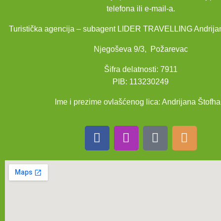
telefona ili e-mail-a.
Turistička agencija – subagent LIDER TRAVELLING Andrija
Njegoševa 9/3, Požarevac
Šifra delatnosti: 7911
PIB: 113230249
Ime i prezime ovlašćenog lica: Andrijana Štofha