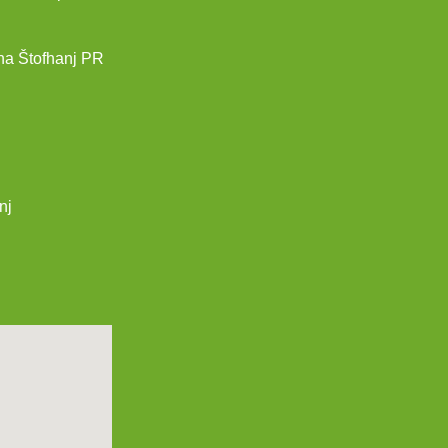
na Štofhanj PR
nj