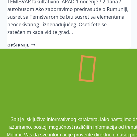
TEMIŠVAR fakultativno: ARAD 1 noćenje / 2 dana /
autobusom Ako zaboravimo predrasude o Rumuniji,
susret sa Temišvarom će biti susret sa elementima
neočekivanog i iznenađujućeg. Osetićete se
zatečenim kada vidite grad…
OPŠIRNIJE
Sajt je isključivo informativnog karaktera. Iako nastojimo 
ažuriramo, postoji mogućnost različitih informacija od trenu
Molimo Vas da sve informacije proverite direktno u našoj po