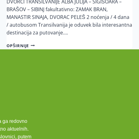
DVORCI TRANSILVANIJE ALBA JULIJA – SIGIŠOARA –
BRAŠOV – SIBINJ fakultativno: ZAMAK BRAN,
MANASTIR SINAJA, DVORAC PELEŠ 2 noćenja / 4 dana
/ autobusom Transilvanija je oduvek bila interesantna
destinacija za putovanje….
OPŠIRNIJE
da ga redovno
tno aktuelnih.
slovnici, putem